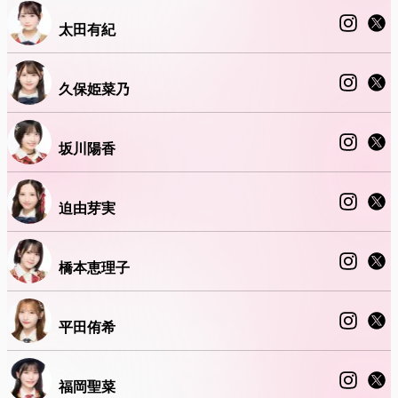
太田有紀
久保姫菜乃
坂川陽香
迫由芽実
橋本恵理子
平田侑希
福岡聖菜