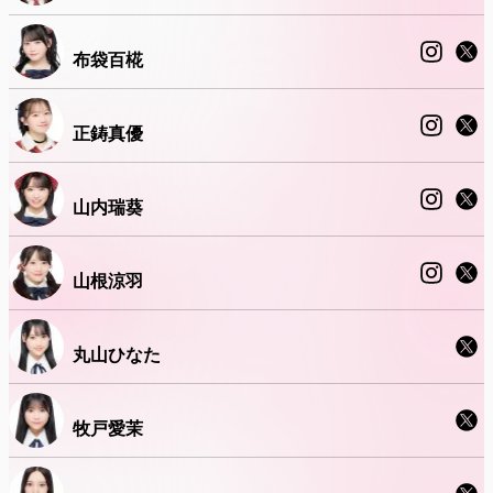
布袋百椛
正鋳真優
山内瑞葵
山根涼羽
丸山ひなた
牧戸愛茉