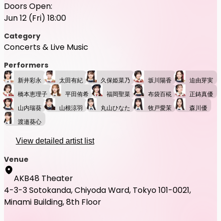
Doors Open:
Jun 12 (Fri) 18:00
Category
Concerts & Live Music
Performers
新井彩永
太田有紀
久保姫菜乃
坂川陽香
迫由芽実
橋本恵理子
平田侑希
福岡聖菜
布袋百椛
正鋳真優
山内瑞葵
山根涼羽
丸山ひなた
牧戸愛茉
森川優
渡邉葵心
View detailed artist list
Venue
AKB48 Theater
4-3-3 Sotokanda, Chiyoda Ward, Tokyo 101-0021,
Minami Building, 8th Floor