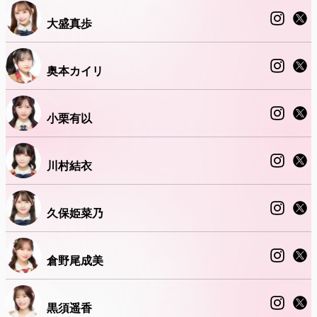
大盛真歩
奥本カイリ
小栗有以
川村結衣
久保姫菜乃
倉野尾成美
黒須遥香