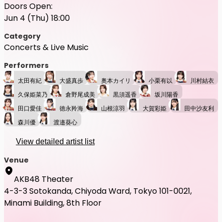
Doors Open:
Jun 4 (Thu) 18:00
Category
Concerts & Live Music
Performers
太田有紀
大盛真歩
奥本カイリ
小栗有以
川村結衣
久保姫菜乃
倉野尾成美
黒須遥香
坂川陽香
田口愛佳
徳永羚海
山根涼羽
大賀彩姫
田中沙友利
森川優
渡邉葵心
View detailed artist list
Venue
AKB48 Theater
4-3-3 Sotokanda, Chiyoda Ward, Tokyo 101-0021,
Minami Building, 8th Floor