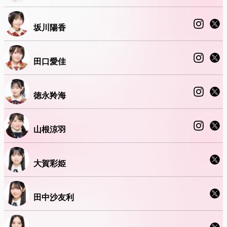
坂川陽香
田口愛佳
徳永羚海
山根涼羽
大賀彩姫
田中沙友利