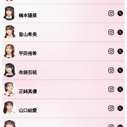
橋本陽菜
畠山希美
平田侑希
布袋百椛
正鋳真優
山口結愛