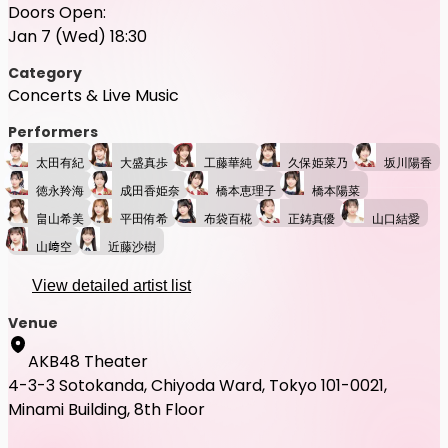
Doors Open:
Jan 7 (Wed) 18:30
Category
Concerts & Live Music
Performers
太田有紀
大盛真歩
工藤華純
久保姫菜乃
坂川陽香
徳永羚海
成田香姫奈
橋本恵理子
橋本陽菜
畠山希美
平田侑希
布袋百椛
正鋳真優
山口結愛
山﨑空
近藤沙樹
View detailed artist list
Venue
AKB48 Theater
4-3-3 Sotokanda, Chiyoda Ward, Tokyo 101-0021,
Minami Building, 8th Floor