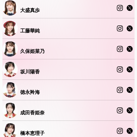
大盛真歩
工藤華純
久保姫菜乃
坂川陽香
徳永羚海
成田香姫奈
橋本恵理子