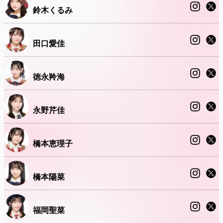
鈴木くるみ
田口愛佳
徳永羚海
永野芹佳
橋本恵理子
橋本陽菜
福岡聖菜