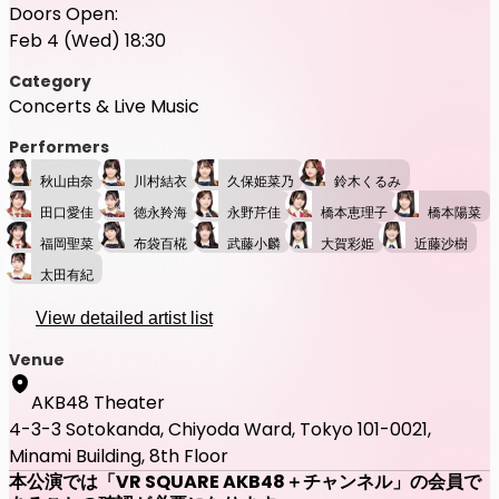
Doors Open:
Feb 4 (Wed) 18:30
Category
Concerts & Live Music
Performers
秋山由奈
川村結衣
久保姫菜乃
鈴木くるみ
田口愛佳
徳永羚海
永野芹佳
橋本恵理子
橋本陽菜
福岡聖菜
布袋百椛
武藤小麟
大賀彩姫
近藤沙樹
太田有紀
View detailed artist list
Venue
AKB48 Theater
4-3-3 Sotokanda, Chiyoda Ward, Tokyo 101-0021,
Minami Building, 8th Floor
本公演では「VR SQUARE AKB48＋チャンネル」の会員で