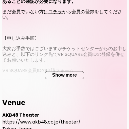
あることの確認が必要になります。
まだ会員でいない方は
コチラ
から会員の登録をしてくださ
い。
【申し込み手順】
大変お手数ではございますがチケットセンターからのお申し
込みと、以下のリンク先でVR SQUARE会員IDの登録を併せ
てお願いいたします。
VR SQUARE会員IDの申請フォーム
Show more
https://forms.gle/hfWhEB2RefEsAPhp9
Venue
AKB48 Theater
https://www.akb48.co.jp/theater/
Tokyo, Japan