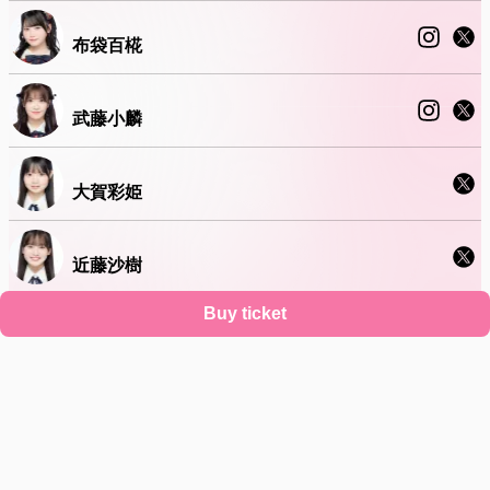
布袋百椛
武藤小麟
大賀彩姫
近藤沙樹
Buy ticket
太田有紀
Support
Terms
Privacy policy
Legal notice
Ticket resale notice
About account deletion
©
Zaiko
K.K.
•
All Rights Reserved