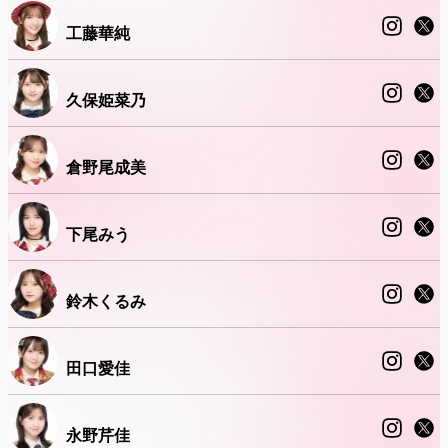
工藤華純
久保姫菜乃
倉野尾成美
下尾みう
鈴木くるみ
田口愛佳
永野芹佳