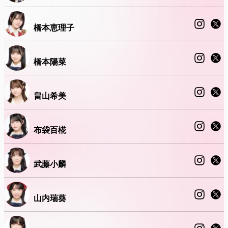
橋本恵理子
橋本陽菜
畠山希美
布袋百椛
武藤小麟
山内瑞葵