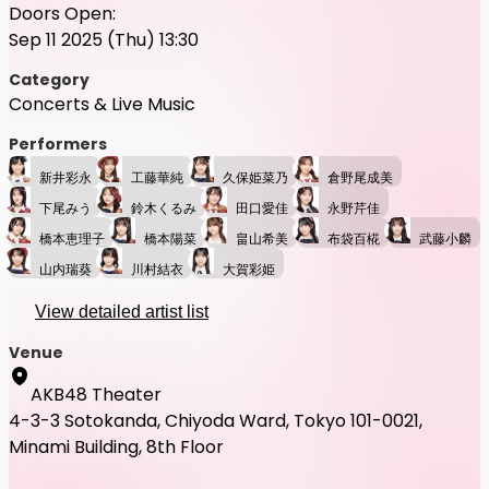
Doors Open:
Sep 11 2025 (Thu) 13:30
Category
Concerts & Live Music
Performers
新井彩永
工藤華純
久保姫菜乃
倉野尾成美
下尾みう
鈴木くるみ
田口愛佳
永野芹佳
橋本恵理子
橋本陽菜
畠山希美
布袋百椛
武藤小麟
山内瑞葵
川村結衣
大賀彩姫
View detailed artist list
Venue
AKB48 Theater
4-3-3 Sotokanda, Chiyoda Ward, Tokyo 101-0021,
Minami Building, 8th Floor