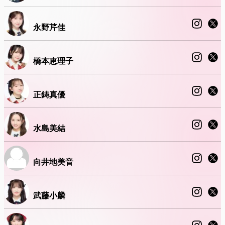
永野芹佳
橋本恵理子
正鋳真優
水島美結
向井地美音
武藤小麟