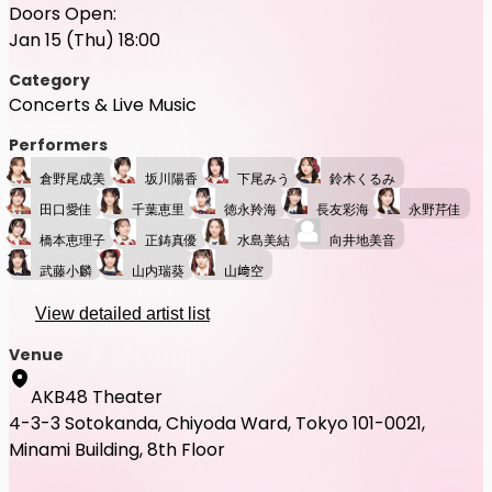
Doors Open:
Jan 15 (Thu) 18:00
Category
Concerts & Live Music
Performers
倉野尾成美
坂川陽香
下尾みう
鈴木くるみ
田口愛佳
千葉恵里
徳永羚海
長友彩海
永野芹佳
橋本恵理子
正鋳真優
水島美結
向井地美音
武藤小麟
山内瑞葵
山﨑空
View detailed artist list
Venue
AKB48 Theater
4-3-3 Sotokanda, Chiyoda Ward, Tokyo 101-0021,
Minami Building, 8th Floor