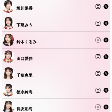
坂川陽香
下尾みう
鈴木くるみ
田口愛佳
千葉恵里
徳永羚海
長友彩海