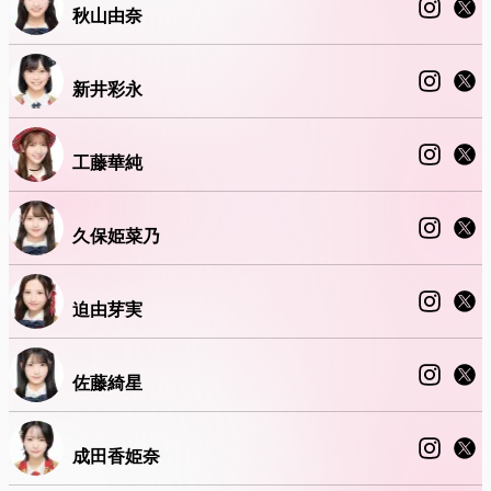
秋山由奈
新井彩永
工藤華純
久保姫菜乃
迫由芽実
佐藤綺星
成田香姫奈