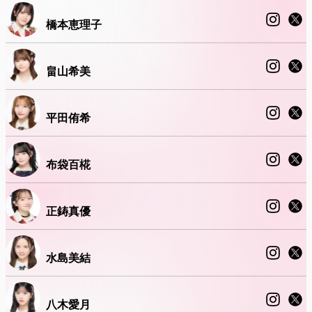
橋本恵理子
畠山希美
平田侑希
布袋百椛
正鋳真優
水島美結
八木愛月