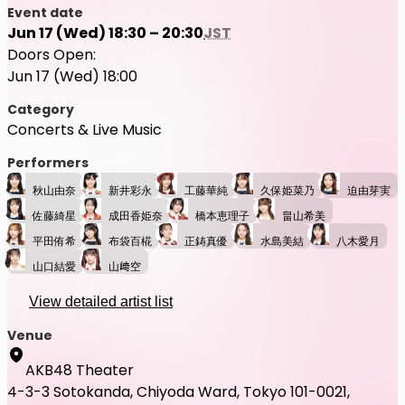
Event date
Jun 17 (Wed) 18:30 – 20:30
JST
Doors Open:
Jun 17 (Wed) 18:00
Category
Concerts & Live Music
Performers
秋山由奈
新井彩永
工藤華純
久保姫菜乃
迫由芽実
佐藤綺星
成田香姫奈
橋本恵理子
畠山希美
平田侑希
布袋百椛
正鋳真優
水島美結
八木愛月
山口結愛
山﨑空
View detailed artist list
Venue
AKB48 Theater
4-3-3 Sotokanda, Chiyoda Ward, Tokyo 101-0021,