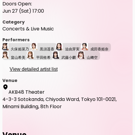
Doors Open:
Jun 27 (Sat) 17:00
Category
Concerts & Live Music
Performers
久保姫菜乃
黒須遥香
迫由芽実
成田香姫奈
畠山希美
平田侑希
武藤小麟
山﨑空
View detailed artist list
Venue
AKB48 Theater
4-3-3 Sotokanda, Chiyoda Ward, Tokyo 101-0021,
Minami Building, 8th Floor
Venue