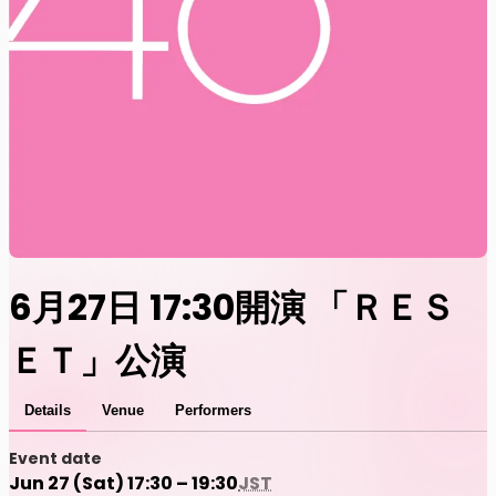
6月27日 17:30開演 「ＲＥＳ
ＥＴ」公演
Details
Venue
Performers
Event date
Jun 27 (Sat) 17:30 – 19:30
JST