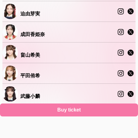
迫由芽実
成田香姫奈
畠山希美
平田侑希
武藤小麟
Buy ticket
山﨑空
Support
Terms
Privacy policy
Legal notice