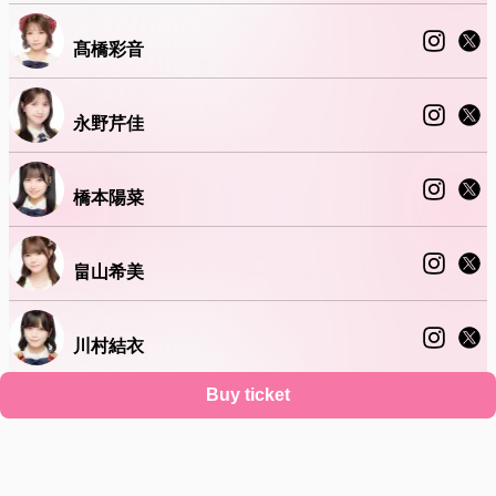
髙橋彩音
永野芹佳
橋本陽菜
畠山希美
川村結衣
Buy ticket
近藤沙樹
Support
Terms
Privacy policy
Legal notice