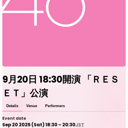
9月20日 18:30開演 「ＲＥＳ
ＥＴ」公演
Details
Venue
Performers
Event date
Sep 20 2025 (Sat) 18:30 – 20:30
JST