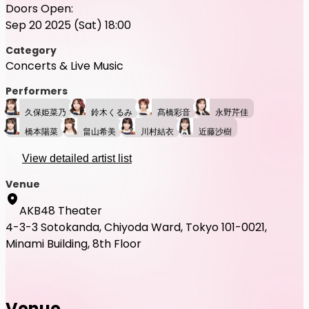
Doors Open:
Sep 20 2025 (Sat) 18:00
Category
Concerts & Live Music
Performers
久保姫菜乃
鈴木くるみ
髙橋彩音
永野芹佳
橋本陽菜
畠山希美
川村結衣
近藤沙樹
View detailed artist list
Venue
AKB48 Theater
4-3-3 Sotokanda, Chiyoda Ward, Tokyo 101-0021,
Minami Building, 8th Floor
Venue