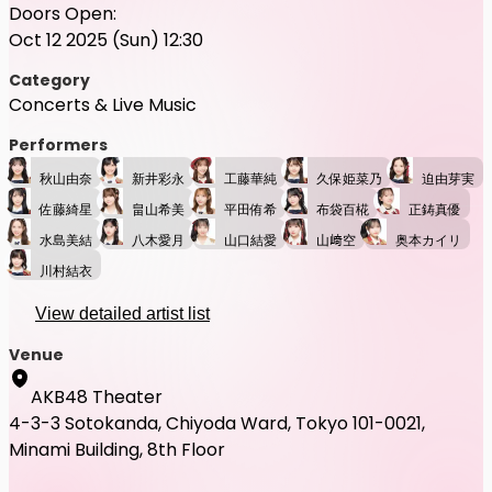
Doors Open:
Oct 12 2025 (Sun) 12:30
Category
Concerts & Live Music
Performers
秋山由奈
新井彩永
工藤華純
久保姫菜乃
迫由芽実
佐藤綺星
畠山希美
平田侑希
布袋百椛
正鋳真優
水島美結
八木愛月
山口結愛
山﨑空
奥本カイリ
川村結衣
View detailed artist list
Venue
AKB48 Theater
4-3-3 Sotokanda, Chiyoda Ward, Tokyo 101-0021,
Minami Building, 8th Floor