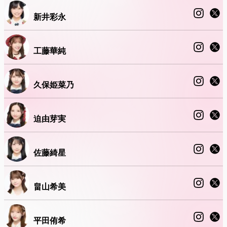
新井彩永
工藤華純
久保姫菜乃
迫由芽実
佐藤綺星
畠山希美
平田侑希