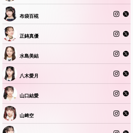
布袋百椛
正鋳真優
水島美結
八木愛月
山口結愛
山﨑空