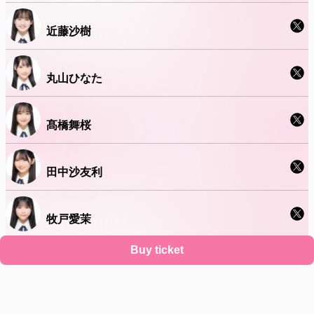
近藤沙樹
丸山ひなた
髙橋舞桜
田中沙友利
牧戸愛茉
Buy ticket
渡邉葵心
Support
Terms
Privacy policy
Legal notice