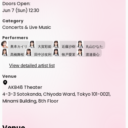
Doors Open:
Jun 7 (Sun) 12:30
Category
Concerts & Live Music
Performers
奥本カイリ
大賀彩姫
近藤沙樹
丸山ひなた
髙橋舞桜
田中沙友利
牧戸愛茉
渡邉葵心
View detailed artist list
Venue
AKB48 Theater
4-3-3 Sotokanda, Chiyoda Ward, Tokyo 101-0021,
Minami Building, 8th Floor
Venue