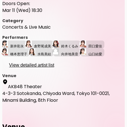
Doors Open:
Mar 11 (Wed) 18:30
Category
Concerts & Live Music
Performers
新井彩永
倉野尾成美
鈴木くるみ
田口愛佳
橋本恵理子
水島美結
向井地美音
山口結愛
View detailed artist list
Venue
AKB48 Theater
4-3-3 Sotokanda, Chiyoda Ward, Tokyo 101-0021,
Minami Building, 8th Floor
Venue