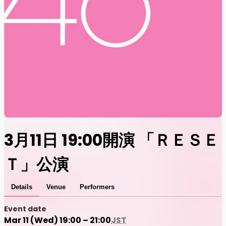
3月11日 19:00開演 「ＲＥＳＥ
Ｔ」公演
Details
Venue
Performers
Event date
Mar 11 (Wed) 19:00 – 21:00
JST