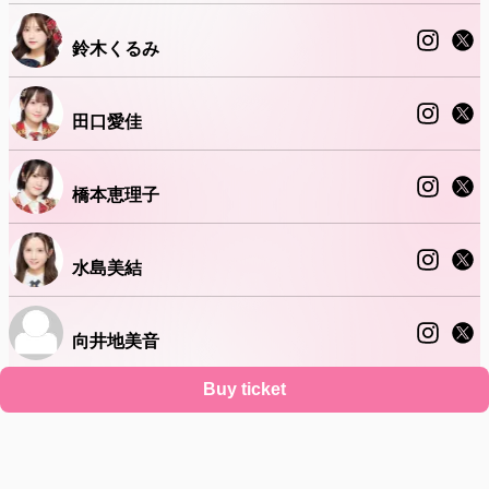
鈴木くるみ
田口愛佳
橋本恵理子
水島美結
向井地美音
Buy ticket
山口結愛
Support
Terms
Privacy policy
Legal notice