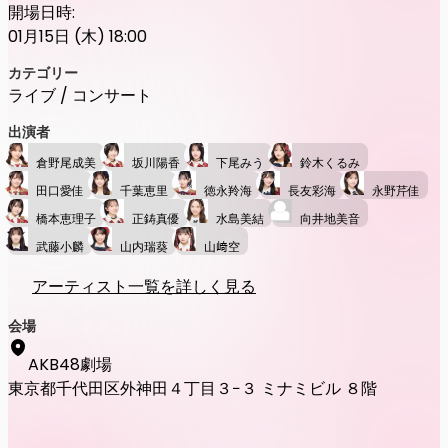
開場日時:
01月15日 (木) 18:00
カテゴリー
ライブ / コンサート
出演者
倉野尾成美
坂川陽香
下尾みう
鈴木くるみ
田口愛佳
千葉恵里
徳永羚海
長友彩海
永野芹佳
橋本恵理子
正鋳真優
水島美結
向井地美音
武藤小麟
山内瑞葵
山﨑空
アーティスト一覧を詳しく見る
会場
AKB48劇場
東京都千代田区外神田４丁目３−３ ミナミビル ８階