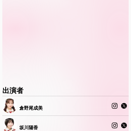
出演者
倉野尾成美
坂川陽香