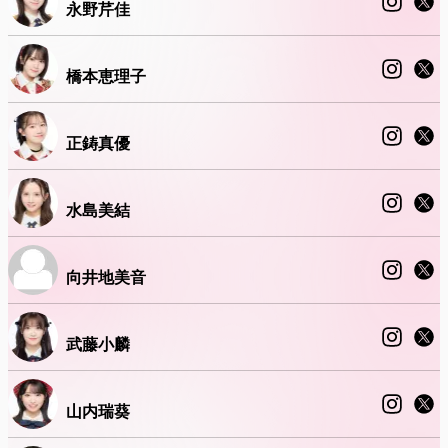
永野芹佳
橋本恵理子
正鋳真優
水島美結
向井地美音
武藤小麟
山内瑞葵