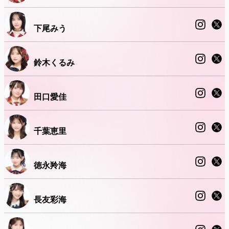
下尾みう
鈴木くるみ
田口愛佳
千葉恵里
徳永羚海
長友彩海