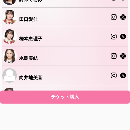
田口愛佳
橋本恵理子
水島美結
向井地美音
山口結愛
チケット購入
サポート
利用規約
プライバシーポリシー
特定商取引法に基づく表記
チケット不正転売について
退会について