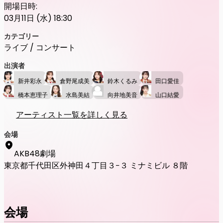
開場日時:
03月11日 (水) 18:30
カテゴリー
ライブ / コンサート
出演者
新井彩永
倉野尾成美
鈴木くるみ
田口愛佳
橋本恵理子
水島美結
向井地美音
山口結愛
アーティスト一覧を詳しく見る
会場
AKB48劇場
東京都千代田区外神田４丁目３−３ ミナミビル ８階
会場