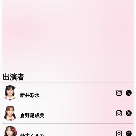
出演者
新井彩永
倉野尾成美
鈴木くるみ