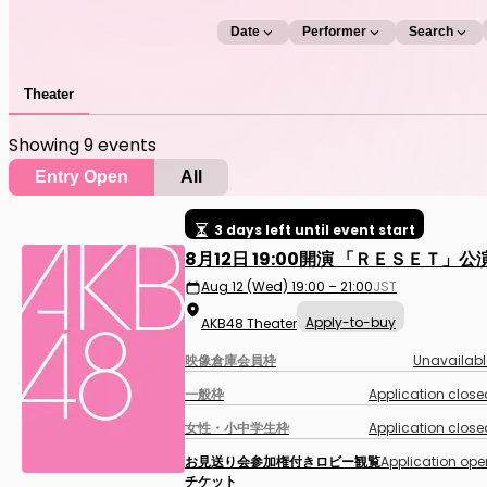
Date
Performer
Search
Theater
Showing 9 events
Entry Open
All
3 days left until event start
8月12日 19:00開演 「ＲＥＳＥＴ」公
Aug 12 (Wed) 19:00 – 21:00
JST
Apply-to-buy
AKB48 Theater
映像倉庫会員枠
Unavailabl
一般枠
Application close
女性・小中学生枠
Application close
お見送り会参加権付きロビー観覧
Application ope
チケット