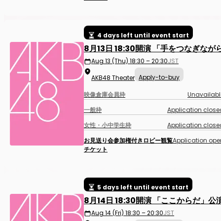
4 days left until event start
8月13日 18:30開演 「手をつなぎな
Aug 13 (Thu) 18:30 – 20:30
JST
Apply-to-buy
AKB48 Theater
映像倉庫会員枠
Unavailabl
一般枠
Application close
女性・小中学生枠
Application close
お見送り会参加権付きロビー観覧
Application ope
チケット
5 days left until event start
8月14日 18:30開演 「ここからだ」公
Aug 14 (Fri) 18:30 – 20:30
JST