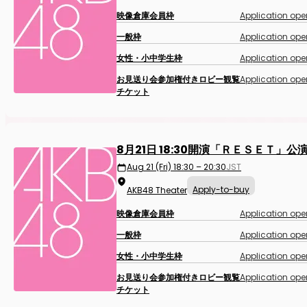
映像倉庫会員枠
Application ope
一般枠
Application ope
女性・小中学生枠
Application ope
お見送り会参加権付きロビー観覧
Application ope
チケット
8月21日 18:30開演「ＲＥＳＥＴ」公
Aug 21 (Fri) 18:30 – 20:30
JST
Apply-to-buy
AKB48 Theater
映像倉庫会員枠
Application ope
一般枠
Application ope
女性・小中学生枠
Application ope
お見送り会参加権付きロビー観覧
Application ope
チケット