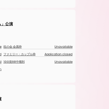
がら」公演
e
柱の会 会員枠
Unavailable
d
ファミリー・カップル枠
Application closed
d
100発98中権利
Unavailable
n
演