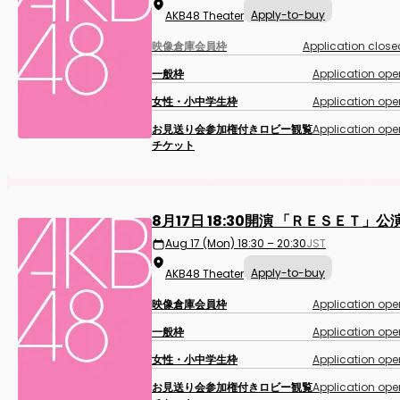
Apply-to-buy
AKB48 Theater
映像倉庫会員枠
Application close
一般枠
Application ope
女性・小中学生枠
Application ope
お見送り会参加権付きロビー観覧
Application ope
チケット
8月17日 18:30開演 「ＲＥＳＥＴ」
Aug 17 (Mon) 18:30 – 20:30
JST
Apply-to-buy
AKB48 Theater
映像倉庫会員枠
Application ope
一般枠
Application ope
女性・小中学生枠
Application ope
お見送り会参加権付きロビー観覧
Application ope