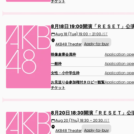
チケット
8月18日 19:00開演「ＲＥＳＥＴ」公
Aug 18 (Tue) 19:00 – 21:00
JST
Apply-to-buy
AKB48 Theater
映像倉庫会員枠
Application ope
一般枠
Application ope
女性・小中学生枠
Application ope
お見送り会参加権付きロビー観覧
Application ope
チケット
8月20日 18:30開演「ＲＥＳＥＴ」公
Aug 20 (Thu) 18:30 – 20:30
JST
Apply-to-buy
AKB48 Theater