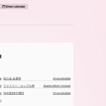
Show calendar
演
e
柱の会 会員枠
Unavailable
d
ファミリー・カップル枠
Application closed
d
100発98中権利
Unavailable
n