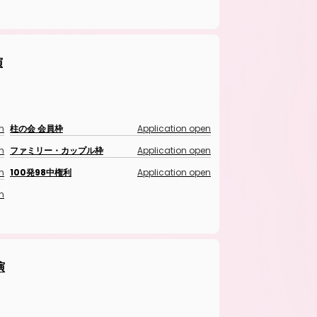
演
n
柱の会 会員枠
Application open
n
ファミリー・カップル枠
Application open
n
100発98中権利
Application open
n
演